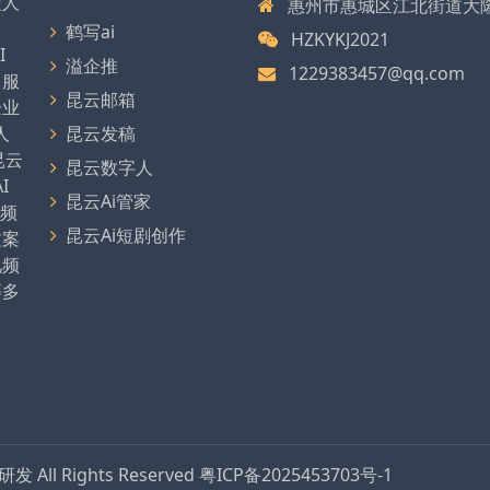
型人
惠州市惠城区江北街道大
、
鹤写ai
HZKYKJ2021
I
溢企推
1229383457@qq.com
，服
昆云邮箱
企业
人
昆云发稿
昆云
昆云数字人
I
昆云Ai管家
视频
昆云Ai短剧创作
文案
视频
等多
品研发
All Rights Reserved
粤ICP备2025453703号-1