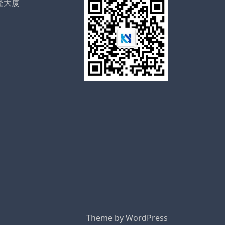
隆大厦
Theme by
WordPress