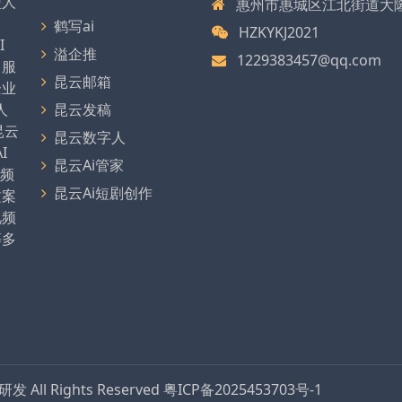
型人
惠州市惠城区江北街道大
、
鹤写ai
HZKYKJ2021
I
溢企推
1229383457@qq.com
，服
昆云邮箱
企业
人
昆云发稿
昆云
昆云数字人
I
昆云Ai管家
视频
昆云Ai短剧创作
文案
视频
等多
品研发
All Rights Reserved
粤ICP备2025453703号-1