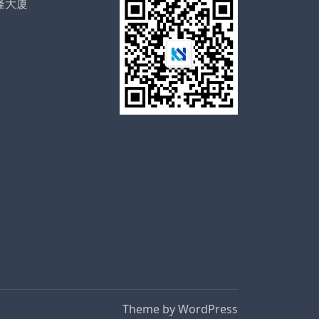
隆大厦
Theme by
WordPress