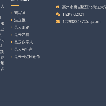
型人
惠州市惠城区江北街道大
、
鹤写ai
HZKYKJ2021
I
溢企推
1229383457@qq.com
，服
昆云邮箱
企业
人
昆云发稿
昆云
昆云数字人
I
昆云Ai管家
视频
昆云Ai短剧创作
文案
视频
等多