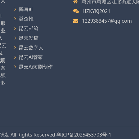
型人
惠州市惠城区江北街道大
、
鹤写ai
HZKYKJ2021
I
溢企推
1229383457@qq.com
，服
昆云邮箱
企业
人
昆云发稿
昆云
昆云数字人
I
昆云Ai管家
视频
昆云Ai短剧创作
文案
视频
等多
品研发
All Rights Reserved
粤ICP备2025453703号-1