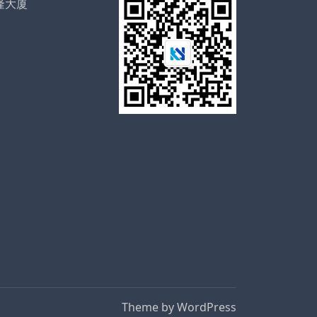
隆大厦
Theme by
WordPress