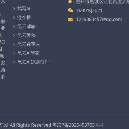
型人
惠州市惠城区江北街道大
、
鹤写ai
HZKYKJ2021
I
溢企推
1229383457@qq.com
，服
昆云邮箱
企业
人
昆云发稿
昆云
昆云数字人
I
昆云Ai管家
视频
昆云Ai短剧创作
文案
视频
等多
品研发
All Rights Reserved
粤ICP备2025453703号-1