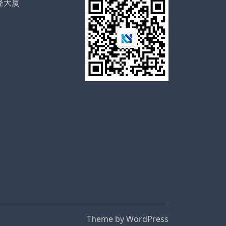
隆大厦
Theme by
WordPress