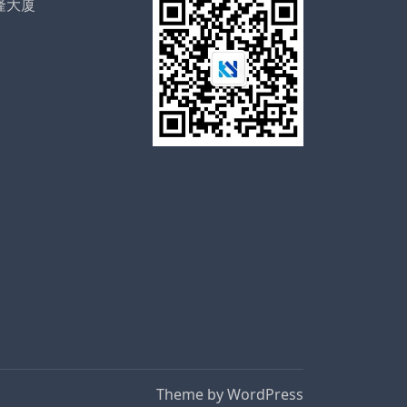
隆大厦
Theme by
WordPress