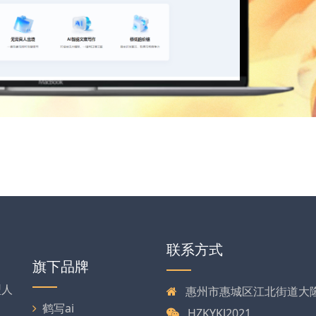
联系方式
旗下品牌
型人
惠州市惠城区江北街道大
、
鹤写ai
HZKYKJ2021