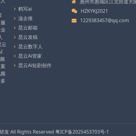
型人
惠州市惠城区江北街道大
、
鹤写ai
HZKYKJ2021
I
溢企推
1229383457@qq.com
，服
昆云邮箱
企业
人
昆云发稿
昆云
昆云数字人
I
昆云Ai管家
视频
昆云Ai短剧创作
文案
视频
等多
品研发
All Rights Reserved
粤ICP备2025453703号-1