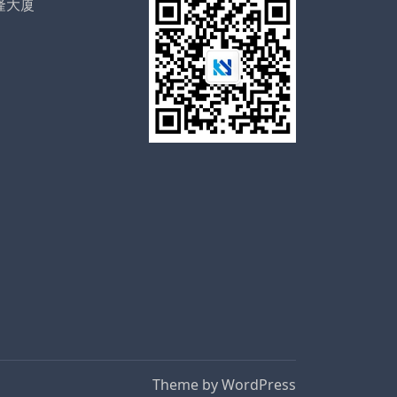
隆大厦
Theme by
WordPress