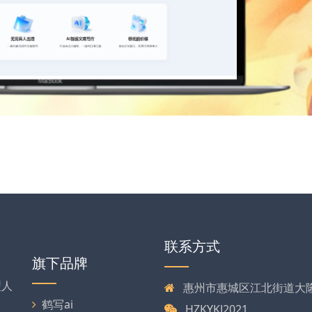
联系方式
旗下品牌
型人
惠州市惠城区江北街道大
、
鹤写ai
HZKYKJ2021