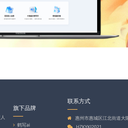
联系方式
旗下品牌
型人
惠州市惠城区江北街道大
、
鹤写ai
HZKYKJ2021