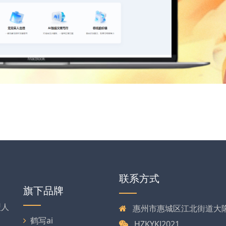
联系方式
旗下品牌
型人
惠州市惠城区江北街道大
、
鹤写ai
HZKYKJ2021