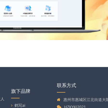
联系方式
旗下品牌
型人
惠州市惠城区江北街道大
、
鹤写ai
HZKYKJ2021