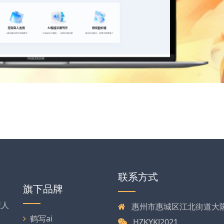
联系方式
旗下品牌
型人
惠州市惠城区江北街道大
、
鹤写ai
HZKYKJ2021