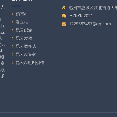
型人
惠州市惠城区江北街道大
、
鹤写ai
HZKYKJ2021
I
溢企推
1229383457@qq.com
，服
昆云邮箱
企业
人
昆云发稿
昆云
昆云数字人
I
昆云Ai管家
视频
昆云Ai短剧创作
文案
视频
等多