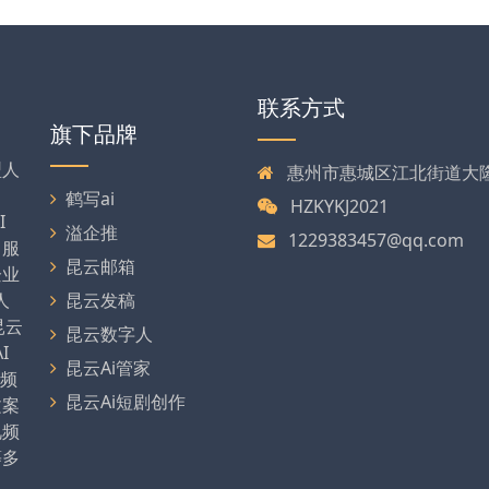
联系方式
旗下品牌
型人
惠州市惠城区江北街道大
、
鹤写ai
HZKYKJ2021
I
溢企推
1229383457@qq.com
，服
昆云邮箱
企业
人
昆云发稿
昆云
昆云数字人
I
昆云Ai管家
视频
昆云Ai短剧创作
文案
视频
等多