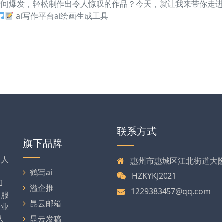
间爆发，轻松制作出令人惊叹的作品？今天，就让我来带你走进
ai写作平台ai绘画生成工具
联系方式
旗下品牌
型人
惠州市惠城区江北街道大
、
鹤写ai
HZKYKJ2021
I
溢企推
1229383457@qq.com
，服
昆云邮箱
企业
人
昆云发稿