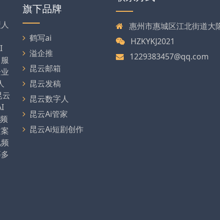
旗下品牌
型人
惠州市惠城区江北街道大
、
鹤写ai
HZKYKJ2021
I
溢企推
1229383457@qq.com
，服
昆云邮箱
企业
人
昆云发稿
昆云
昆云数字人
I
昆云Ai管家
视频
昆云Ai短剧创作
文案
视频
等多